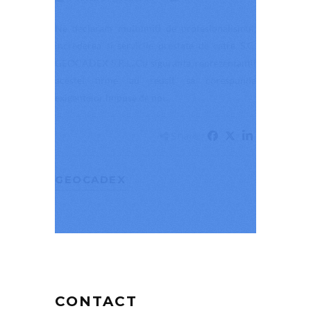
Ne declaram multumiti de profesionalismul,
increderea si servicile prestate de catre S.C.
GEOCADEX S.R.L. Cu siguranta, reprezentantii
acestei firme au reusit sa corespunda
exigentelor impuse de noi.
Share:
GEOCADEX
CONTACT