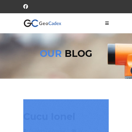
OUR
BLOG
Cucu Ionel
Posted by geocadex
In