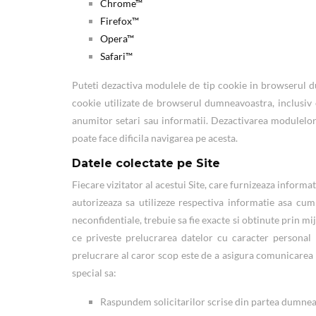
Chrome™
Firefox™
Opera™
Safari™
Puteti dezactiva modulele de tip cookie in browserul 
cookie utilizate de browserul dumneavoastra, inclusiv 
anumitor setari sau informatii. Dezactivarea modulelo
poate face dificila navigarea pe acesta.
Datele colectate pe Site
Fiecare vizitator al acestui Site, care furnizeaza informat
autorizeaza sa utilizeze respectiva informatie asa cum 
neconfidentiale, trebuie sa fie exacte si obtinute prin mij
ce priveste prelucrarea datelor cu caracter personal p
prelucrare al caror scop este de a asigura comunicarea 
special sa:
Raspundem solicitarilor scrise din partea dumneavo