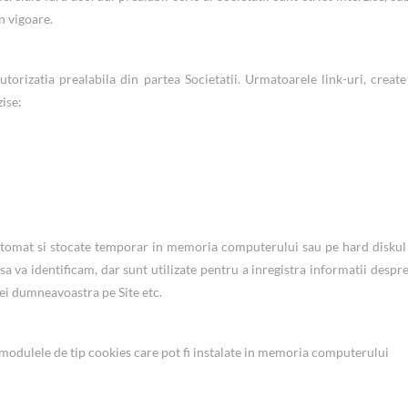
n vigoare.
utorizatia prealabila din partea Societatii. Urmatoarele link-uri, create
zise:
 automat si stocate temporar in memoria computerului sau pe hard diskul
a va identificam, dar sunt utilizate pentru a inregistra informatii despre
itei dumneavoastra pe Site etc.
odulele de tip cookies care pot fi instalate in memoria computerului