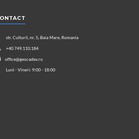
ONTACT
str. Culturii, nr. 5, Baia Mare, Romania
+40 749.110.184
office@geocadex.ro
Luni - Vineri: 9:00 - 18:00