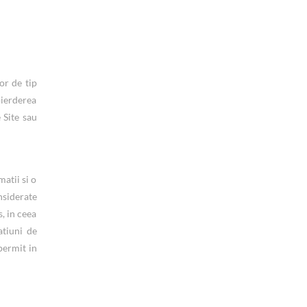
or de tip
pierderea
 Site sau
matii si o
nsiderate
s, in ceea
atiuni de
permit in