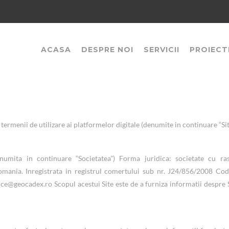
ACASA
DESPRE NOI
SERVICII
PROIECT
termenii de utilizare ai platformelor digitale (denumite in continuare “Sit
mita in continuare “Societatea”) Forma juridica: societate cu ra
, Romania. Inregistrata in registrul comertului sub nr. J24/856/2008 Co
ice@geocadex.ro Scopul acestui Site este de a furniza informatii despre 