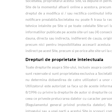
Societatea, proprietarul acestui Site, va depune in perm
Site de la momentul afisarii online a acestora, precum 
dreptul de a modifica si / sau rectifica continutul inf
notificare prealabila.Societatea nu poate fi trasa la r
tehnice intalnite pe Site si pe toate celelalte Site-uri 
informatiilor publicate pe aceste site-uri sau (4) consecin
dauna, directa sau indirecta, indiferent de cauza, origi
precum nici pentru imposibilitatea accesarii acestuia s
indirect pe acest Site, precum si pe orice alte site-uri la
Drepturi de proprietate intelectuala
Toate drepturile asupra Site-ului, inclusiv asupra conti
sunt rezervate si sunt proprietatea exclusiva a Societatii
nu determina dobandirea de catre utilizatori a unor d
Utilizatorul este autorizat sa faca uz de aceste informat
8/1996 cu privire la drepturile de autor si drepturile 
ceea ce priveste prelucrarea datelor cu caracter persona
(Regulamentul general privind protectia datelor). Re
intregului sau a unei parti a acestui Site in scopuri com