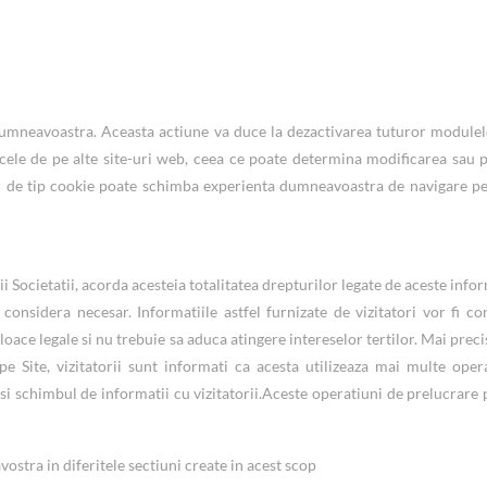
dumneavoastra. Aceasta actiune va duce la dezactivarea tuturor modulel
cele de pe alte site-uri web, ceea ce poate determina modificarea sau 
r de tip cookie poate schimba experienta dumneavoastra de navigare pe
ii Societatii, acorda acesteia totalitatea drepturilor legate de aceste infor
considera necesar. Informatiile astfel furnizate de vizitatori vor fi co
loace legale si nu trebuie sa aduca atingere intereselor tertilor. Mai preci
e Site, vizitatorii sunt informati ca acesta utilizeaza mai multe oper
si schimbul de informatii cu vizitatorii.Aceste operatiuni de prelucrare 
stra in diferitele sectiuni create in acest scop