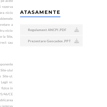
 pe acest
i rezerva
ATASAMENTE
ara nicio
roblemele
pretare a
Regulament ANCPI .PDF
ntru nicio
 la Site,
Prezentare Geocadex .PPT
irect sau
omponente
 Site-ului
 Site-ul.
Legii nr.
fizice in
 95/46/CE
ublicarea
b rezerva