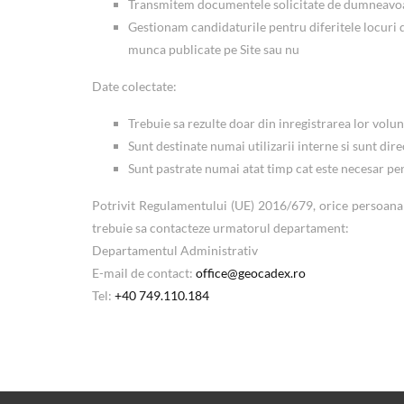
Transmitem documentele solicitate de dumneavo
Gestionam candidaturile pentru diferitele locuri 
munca publicate pe Site sau nu
Date colectate:
Trebuie sa rezulte doar din inregistrarea lor volun
Sunt destinate numai utilizarii interne si sunt dire
Sunt pastrate numai atat timp cat este necesar pen
Potrivit Regulamentului (UE) 2016/679, orice persoana ca
trebuie sa contacteze urmatorul departament:
Departamentul Administrativ
E-mail de contact:
office@geocadex.ro
Tel:
+40 749.110.184