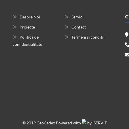
C
Despre Noi
Servicii
Proiecte
Contact
Politica de
Termeni si conditii
confidentialitate
© 2019 GeoCadex Powered with
by
ISERVIT