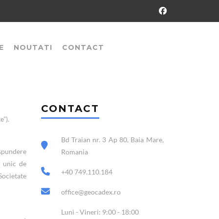
E
NOUTATI
CONTACT
CONTACT
e”).
Bd Traian nr. 3 Ap 80, Baia Mare,
spundere
Romania
d unic de
+40 749.110.184
Societate
office@geocadex.ro
Luni - Vineri: 9:00 - 18:00