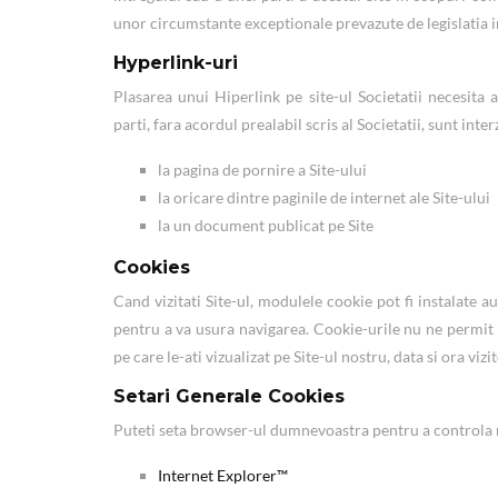
unor circumstante exceptionale prevazute de legislatia i
Hyperlink-uri
Plasarea unui Hiperlink pe site-ul Societatii necesita a
parti, fara acordul prealabil scris al Societatii, sunt inter
la pagina de pornire a Site-ului
la oricare dintre paginile de internet ale Site-ului
la un document publicat pe Site
Cookies
Cand vizitati Site-ul, modulele cookie pot fi instalate
pentru a va usura navigarea. Cookie-urile nu ne permit s
pe care le-ati vizualizat pe Site-ul nostru, data si ora viz
Setari Generale Cookies
Puteti seta browser-ul dumnevoastra pentru a controla m
Internet Explorer™