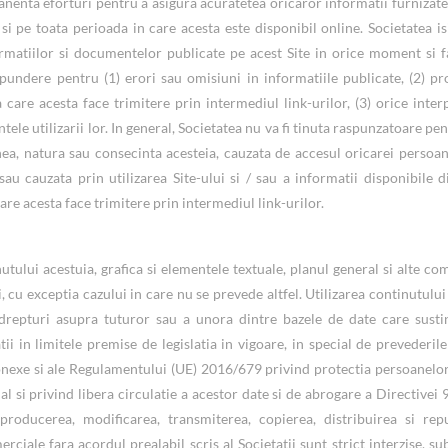
anenta eforturi pentru a asigura acuratetea oricaror informatii furnizate
si pe toata perioada in care acesta este disponibil online. Societatea is
ormatiilor si documentelor publicate pe acest Site in orice moment si f
aspundere pentru (1) erori sau omisiuni in informatiile publicate, (2) p
la care acesta face trimitere prin intermediul link-urilor, (3) orice inter
tele utilizarii lor. In general, Societatea nu va fi tinuta raspunzatoare pe
nea, natura sau consecinta acesteia, cauzata de accesul oricarei persoane
au cauzata prin utilizarea Site-ului si / sau a informatii disponibile d
 care acesta face trimitere prin intermediul link-urilor.
nutului acestuia, grafica si elementele textuale, planul general si alte c
, cu exceptia cazului in care nu se prevede altfel. Utilizarea continutului
repturi asupra tuturor sau a unora dintre bazele de date care sustin
ii in limitele premise de legislatia in vigoare, in special de prevederile 
conexe si ale Regulamentului (UE) 2016/679 privind protectia persoanelor 
l si privind libera circulatie a acestor date si de abrogare a Directivei
producerea, modificarea, transmiterea, copierea, distribuirea si rep
erciale fara acordul prealabil scris al Societatii sunt strict interzise, su