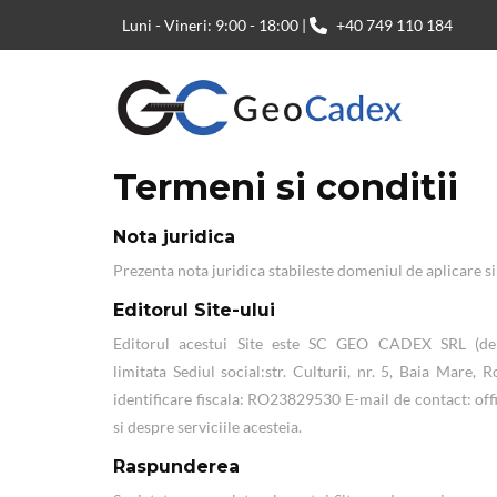
Luni - Vineri: 9:00 - 18:00 |
+40 749 110 184
Termeni si conditii
Nota juridica
Prezenta nota juridica stabileste domeniul de aplicare si 
Editorul Site-ului
Editorul acestui Site este SC GEO CADEX SRL (denu
limitata Sediul social:str. Culturii, nr. 5, Baia Mare
identificare fiscala: RO23829530 E-mail de contact: off
si despre serviciile acesteia.
Raspunderea