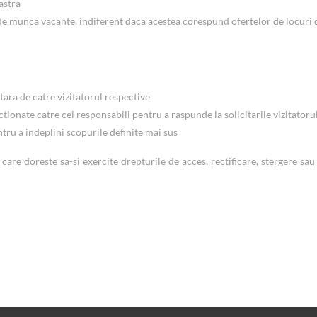
astra
de munca vacante, indiferent daca acestea corespund ofertelor de locuri 
tara de catre vizitatorul respective
ctionate catre cei responsabili pentru a raspunde la solicitarile vizitatoru
tru a indeplini scopurile definite mai sus
re doreste sa-si exercite drepturile de acces, rectificare, stergere sau 