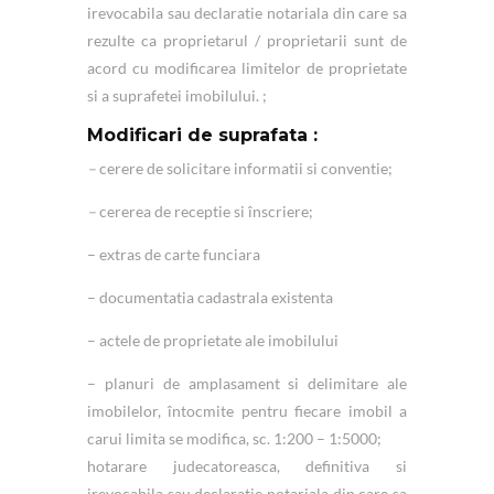
irevocabila sau declaratie notariala din care sa
rezulte ca proprietarul / proprietarii sunt de
acord cu modificarea limitelor de proprietate
si a suprafetei imobilului. ;
Modificari de suprafata :
–
cerere de solicitare informatii si conventie;
–
cererea de receptie si înscriere;
– extras de carte funciara
– documentatia cadastrala existenta
– actele de proprietate ale imobilului
– planuri de amplasament si delimitare ale
imobilelor, întocmite pentru fiecare imobil a
carui limita se modifica, sc. 1:200 – 1:5000;
hotarare judecatoreasca, definitiva si
irevocabila sau declaratie notariala din care sa