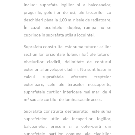
includ: suprafata logiilor si a balcoanelor,
pragurile, golurilor de usi, ale trecerilor cu
deschideri pâna la 1,00 m, nisele de radiatoare.
În cazul locuintelor duplex, rampa nu se
cuprinde în suprafata utila a locuintei.
Suprafata construita: este suma tuturor ariilor
sectiunilor orizontale (planurilor) ale tuturor
nivelurilor cladirii, delimitate de conturul
exterior al anvelopei cladirii. Nu sunt luate in
calcul suprafetele aferente treptelor
exterioare, cele ale teraselor neacoperite,
suprafetele curtilor interioare mai mari de 4
2
m
sau ale curtilor de lumina sau de acces.
Suprafata construita desfasurata: este suma
suprafetelor utile ale încaperilor, logiilor,
balcoanelor, precum si a cotei-parti din
suprafetele partilor comune ale cladirilor