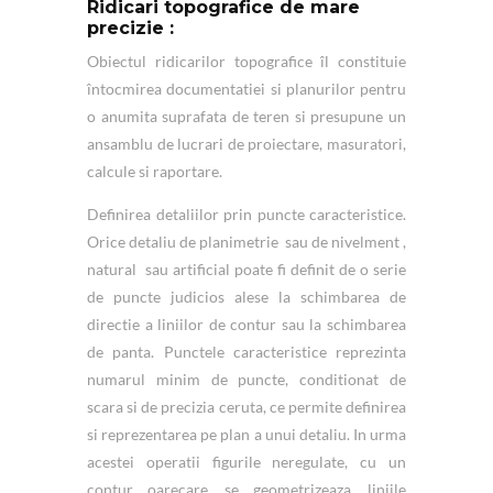
Ridicari topografice de mare
precizie :
Obiectul ridicarilor topografice îl constituie
întocmirea documentatiei si planurilor pentru
o anumita suprafata de teren si presupune un
ansamblu de lucrari de proiectare, masuratori,
calcule si raportare.
Definirea detaliilor prin puncte caracteristice.
Orice detaliu de planimetrie sau de nivelment ,
natural sau artificial poate fi definit de o serie
de puncte judicios alese la schimbarea de
directie a liniilor de contur sau la schimbarea
de panta. Punctele caracteristice reprezinta
numarul minim de puncte, conditionat de
scara si de precizia ceruta, ce permite definirea
si reprezentarea pe plan a unui detaliu. In urma
acestei operatii figurile neregulate, cu un
contur oarecare, se geometrizeaza, liniile