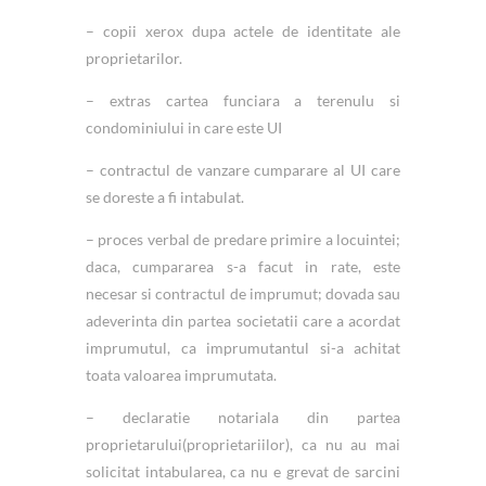
– copii xerox dupa actele de identitate ale
proprietarilor.
– extras cartea funciara a terenulu si
condominiului in care este UI
– contractul de vanzare cumparare al UI care
se doreste a fi intabulat.
– proces verbal de predare primire a locuintei;
daca, cumpararea s-a facut in rate, este
necesar si contractul de imprumut; dovada sau
adeverinta din partea societatii care a acordat
imprumutul, ca imprumutantul si-a achitat
toata valoarea imprumutata.
– declaratie notariala din partea
proprietarului(proprietariilor), ca nu au mai
solicitat intabularea, ca nu e grevat de sarcini