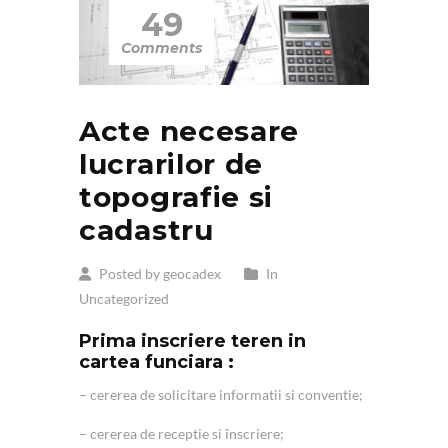
49
Comments
Acte necesare
lucrarilor de
topografie si
cadastru
Posted by geocadex
In
Uncategorized
Prima inscriere teren in
cartea funciara :
– cererea de solicitare informatii si conventie;
– cererea de receptie si înscriere;