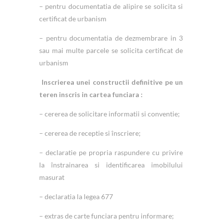
– pentru documentatia de alipire se solicita si
certificat de urbanism
– pentru documentatia de dezmembrare in 3
sau mai multe parcele se solicita certificat de
urbanism
Inscrierea unei constructii definitive pe un
teren inscris in cartea funciara :
– cererea de solicitare informatii si conventie;
– cererea de receptie si înscriere;
– declaratie pe propria raspundere cu privire
la înstrainarea si identificarea imobilului
masurat
– declaratia la legea 677
– extras de carte funciara pentru informare;