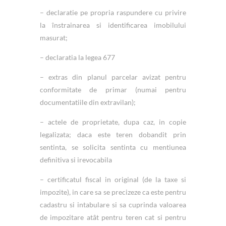
– declaratie pe propria raspundere cu privire
la înstrainarea si identificarea imobilului
masurat;
– declaratia la legea 677
– extras din planul parcelar avizat pentru
conformitate de primar (numai pentru
documentatiile din extravilan);
– actele de proprietate, dupa caz, in copie
legalizata; daca este teren dobandit prin
sentinta, se solicita sentinta cu mentiunea
definitiva si irevocabila
– certificatul fiscal in original (de la taxe si
impozite), in care sa se precizeze ca este pentru
cadastru si intabulare si sa cuprinda valoarea
de impozitare atât pentru teren cat si pentru