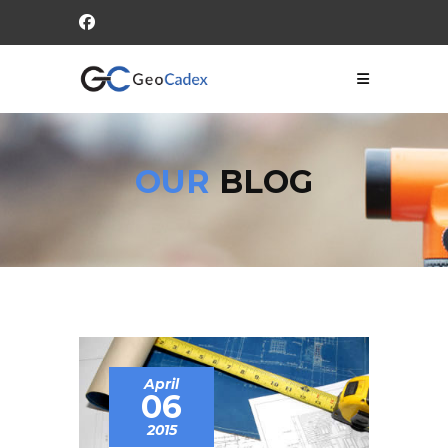
OUR
BLOG
April
06
2015