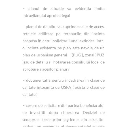
– planul de situatie va evidentia limita
intravilanului aprobat legal
– planul de detaliu va cuprinde caile de acces,
retelele edilitare pe terenurile din incinta
propusa in cazul solicitarii unei extinderi intr-
o incinta existenta pe plan este nevoie de un
plan de urbanism general (PUG ), zonal( PUZ
)sau de detaliu si hotararea consiliului local de
aprobare a acestor planuri
– documentatia pentru incadrarea in clase de
calitate intocmita de OSPA ( exista 5 clase de
calitate )
– cerere de solicitare din partea beneficiarului
de investitii dupa eliberarea Deciziei de
scoaterea terenurilor agricole din circuitul
agricol, un exemplar al documentatiei avizate