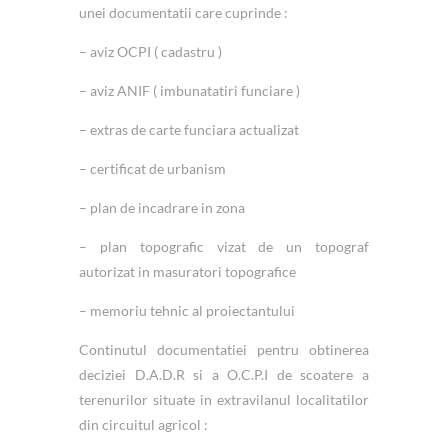
unei documentatii care cuprinde :
– aviz OCPI ( cadastru )
– aviz ANIF ( imbunatatiri funciare )
– extras de carte funciara actualizat
– certificat de urbanism
– plan de incadrare in zona
– plan topografic vizat de un topograf
autorizat in masuratori topografice
– memoriu tehnic al proiectantului
Continutul documentatiei pentru obtinerea
deciziei D.A.D.R si a O.C.P.I de scoatere a
terenurilor situate in extravilanul localitatilor
din circuitul agricol :